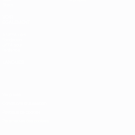
Stats
VOIR
ÉGALEMENT
fr.UEFA.com
Fondation
UEFA pour
l'enfance
LANGUES
Français
English
Français
Deutsch
Русский
Español
Italiano
Português
Vie privée
Conditions d'utilisation
Politique de cookies
Paramètres des cookies