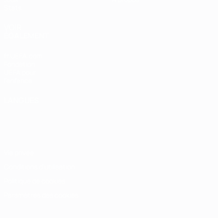
Stats
VOIR
ÉGALEMENT
fr.UEFA.com
Fondation
UEFA pour
l'enfance
LANGUES
Français
English
Français
Deutsch
Русский
Español
Italiano
Português
Vie privée
Conditions d'utilisation
Politique de cookies
Paramètres des cookies