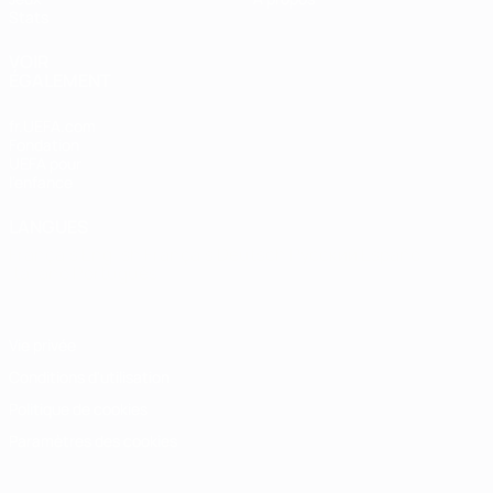
Stats
VOIR
ÉGALEMENT
fr.UEFA.com
Fondation
UEFA pour
l'enfance
LANGUES
Français
English
Français
Deutsch
Русский
Español
Italiano
Português
Vie privée
Conditions d'utilisation
Politique de cookies
Paramètres des cookies