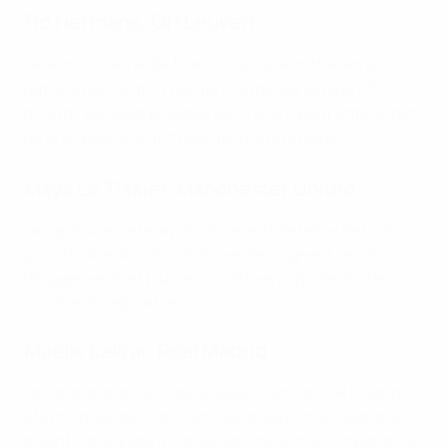
Flo Hermans, OH Leuven
La jeune joueuse de 17 ans a fait une entrée en jeu
e
remarquée contre Twente. Montée au jeu à la 57
minute, elle s'est projetée vers l'avant pour offrir le but
e
de la victoire à la 96
minute à Sára Pusztai.
Maya Le Tissier, Manchester United
La capitaine a été la patronne de la défense de United,
qui a frustré l'Atleti, comme en témoignent ses dix
dégagements et plusieurs contres importants dans la
surface de réparation.
Maëlle Lakrar, Real Madrid
La contribution de la défenseure centrale de Madrid a
été marquée par trois contres et deux interceptions,
aidant son équipe à conserver une victoire importante