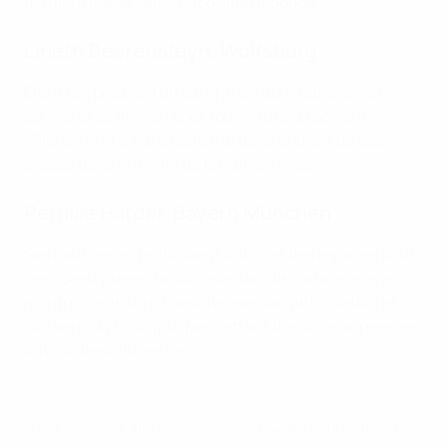
dernière passe sur le but d'Alba Redondo.
Lineth Beerensteyn, Wolfsburg
Elle a fait preuve d'un sang-froid admirable sur sa
course et sa finition pour l'ouverture du score à
Vålerenga et a été excellente dans le choix de ses
passes dans la moitié de terrain adverse.
Pernille Harder, Bayern München
Ses courses en profondeur ont créé des espaces pour
ses coéquipières, tandis que dans la surface, elle a
montré son instinct de buteuse, son anticipation et
son sens du timing lui permettant d'inscrire le premier
but contre la Juventus.
© 1998-2026 UEFA. All rights reserved.
Mis à jour le: lundi 27 octobre 2025