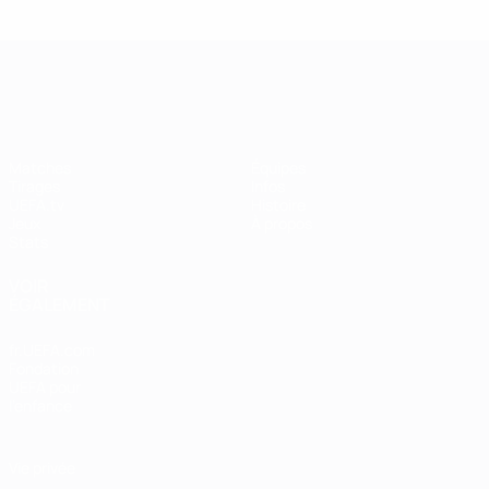
UEFA Women's Champions League
Matches
Équipes
Tirages
Infos
UEFA.tv
Histoire
Jeux
À propos
Stats
VOIR
ÉGALEMENT
fr.UEFA.com
Fondation
UEFA pour
l'enfance
Vie privée