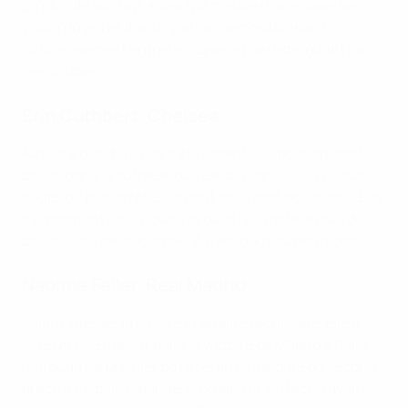
En plus de son but, elle a fait preuve d'une superbe
vision du jeu et d'anticipation, se positionnant
judicieusement entre les lignes et se distinguant par
ses dribbles.
Erin Cuthbert, Chelsea
Auteure d'un but, elle a été essentielle pour amener le
ballon dans la surface, que ce soit dans le jeu ou sur
coups de pied arrêtés, créant ainsi sept occasions. Elle
a également été la joueuse qui a récupéré le plus de
ballons lors de la Journée 2, avec dix récupérations.
Naomie Feller, Real Madrid
Alliant vitesse, intensité et qualité technique, elle a
joué un rôle majeur dans la victoire de Madrid à Paris,
marquant le premier but et étant à l'origine du second
grâce à un ballon dangereux dans la surface, l'avant-