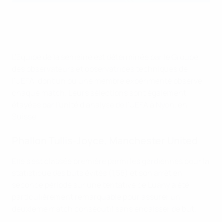
L'Équipe de la semaine est déterminée par le Groupe
des observateurs et observatrices techniques de
l'UEFA, dont un ou une membre expérimenté observe
chaque match. Leurs sélections sont également
étayées par l'unité d'analyse de l'UEFA à Nyon, en
Suisse.
Phallon Tullis-Joyce, Manchester United
Elle s'est classée première parmi les gardiennes pour la
statistique des buts évités (1,58) et son arrêt en
seconde période sur une tentative de Luany a été
particulièrement remarquable pour assurer un
deuxième match consécutif sans encaisser de but.