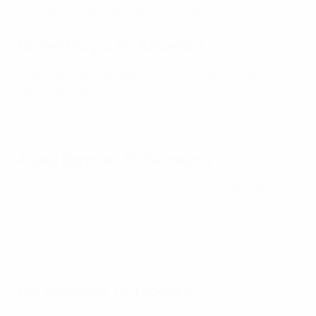
sur le terrain du Paris Saint-Germain.
Esmee Brugts, FC Barcelona
La latérale néerlandaise du FC Barcelona a marqué
pour la deuxième semaine consécutive, inscrivant le
premier but dès la deuxième minute lors de la victoire
4-0 sur le terrain de la Roma.
Aitana Bonmatí, FC Barcelona
La milieu de terrain a été, comme à son habitude, très
influente dans le jeu offensif du FC Barcelona,
effectuant plus de passes dans le dernier tiers du
terrain que n'importe quelle autre joueuse, avec cinq
occasions créées.
Lily Yohannes, OL Lyonnes