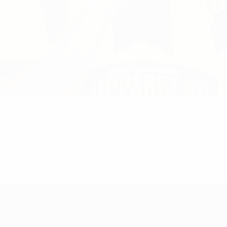
es for a portrait during the UEFA Women's Champions League Officia
ages)
3