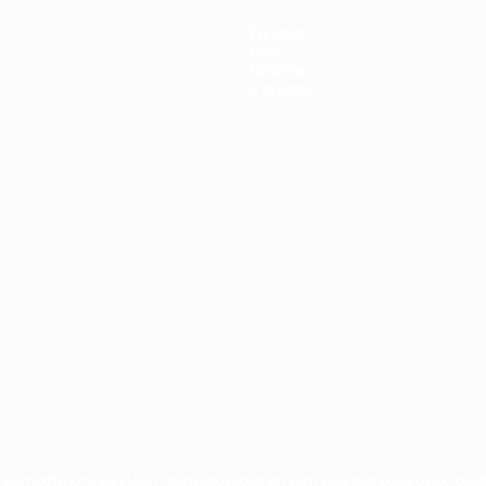
Équipes
Infos
Histoire
À propos
ux compétitions de l'UEFA sont protégés en tant que marques et/ou droi