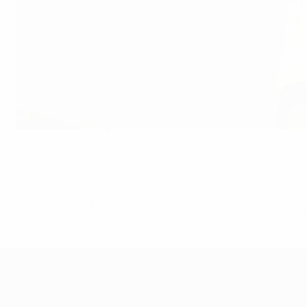
GOTHENBURG, SWEDEN - NOVEMBER 02: Rosa Kafaji of BK Hacken pos
Sweden. (Photo by Michael Campanella - UEFA/UEFA via Getty Im
UEFA via Getty Images
© 1998-2026 UEFA. All rights reserved.
Mis à jour le: mercredi 15 novembre 202
UEFA Women's Champions League