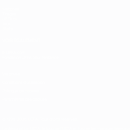
Matches
Tirages
UEFA.tv
Jeux
Stats
VOIR ÉGALEMENT
fr.UEFA.com
Fondation UEFA pour l'enfance
Vie privée
Conditions d'utilisation
Politique de cookies
Paramètres des cookies
© 1998-2026 UEFA. Tous droits réservés.
La désignation UEFA, le logo de l'UEFA et toutes les marques liées a