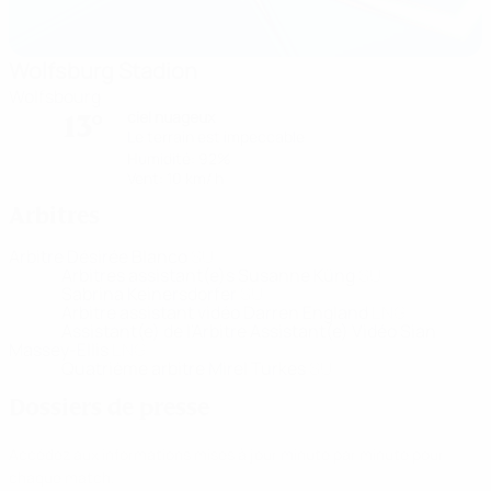
Wolfsburg Stadion
Wolfsbourg
ciel nuageux
13°
Le terrain est impeccable
Humidité: 92%
Vent: 10 km/ h
Arbitres
Arbitre
Désirée Blanco
SUI
Arbitres assistant(e)s
Susanne Küng
SUI
Sabrina Keinersdorfer
SUI
Arbitre assistant vidéo
Darren England
ENG
Assistant(e) de l'Arbitre Assistant(e) Vidéo
Sian
Massey-Ellis
ENG
Quatrième arbitre
Mirel Turkes
SUI
Dossiers de presse
Accédez aux informations mises à jour minute par minute pour
chaque match.