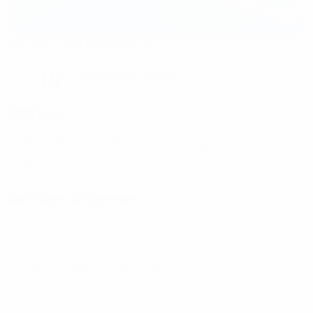
Siauliai central stadium
Šiauliai
partiellement couvert
18°
Le terrain est impeccable
Arbitres
Arbitre
Emanuela Rusta
ALB
Arbitres assistant(e)s
Mirjeta Salla
ALB
Arzu
Görgün
TUR
Quatrième officiel ou officielle
Cansu Tryak
TUR
Dossiers de presse
Accédez aux informations mises à jour minute par minute pour
chaque match.
Accéder aux dossiers de presse