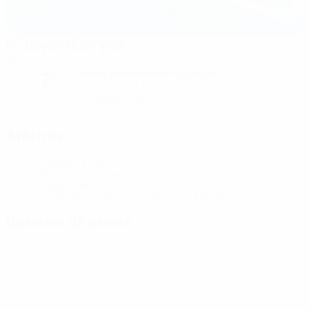
FC Bayern Campus
Munich
soirée partiellement nuageuse
7°
Le terrain est sec
Humidité: 83%
Vent: 18 km/ h
Arbitres
Arbitre
Rebecca Welch
ENG
Arbitres assistant(e)s
Natalie Aspinall
ENG
Emily Carney
ENG
Quatrième officiel ou officielle
Abigail Byrne
ENG
Dossiers de presse
Accédez aux informations mises à jour minute par minute pour
chaque match.
Accéder aux dossiers de presse