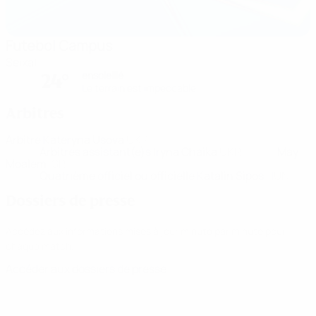
Futebol Campus
Seixal
ensoleillé
24°
Le terrain est impeccable
Arbitres
Arbitre
Kateryna Usova
UKR
Arbitres assistant(e)s
Iryna Chaika
UKR
May
Moalem
ISR
Quatrième officiel ou officielle
Katalin Sipos
HUN
Dossiers de presse
Accédez aux informations mises à jour minute par minute pour
chaque match.
Accéder aux dossiers de presse