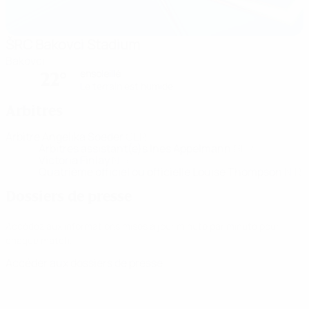
ŠRC Bakovci Stadium
Bakovci
ensoleillé
22°
Le terrain est humide
Arbitres
Arbitre
Angelika Soeder
GER
Arbitres assistant(e)s
Ines Appelmann
GER
Victoria Finlay
NIR
Quatrième officiel ou officielle
Louise Thompson
NIR
Dossiers de presse
Accédez aux informations mises à jour minute par minute pour
chaque match.
Accéder aux dossiers de presse