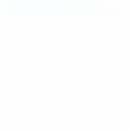
Tunavallen
Eskilstuna
Arbitres
Arbitre
Cristina Dorcioman
ROU
Arbitres assistant(e)s
Patricia Samsudean
ROU
Alexandra Apostu
ROU
Quatrième officiel ou officielle
Iuliana Demetrescu
ROU
Dossiers de presse
Accédez aux informations mises à jour minute par minute pour
chaque match.
Accéder aux dossiers de presse