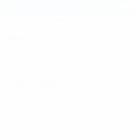
Almaty Ortalyk Stadion
Akureyri
Arbitres
Arbitre
Sharon Sluyts
BEL
Arbitres assistant(e)s
Ella De Vries
BEL
Bérengère Pierart
BEL
Quatrième officiel ou officielle
Yuliya Medvedeva-
Keldyusheva
KAZ
Dossiers de presse
Accédez aux informations mises à jour minute par minute pour
chaque match.
Accéder aux dossiers de presse