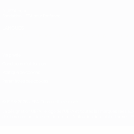
fr.UEFA.com
Fondation UEFA pour l'enfance
LANGUES
Français
English
Français
Deutsch
Русский
Español
Italiano
Vie privée
Conditions d'utilisation
Politique de cookies
Paramètres des cookies
© 1998-2026 UEFA. Tous droits réservés.
La désignation UEFA, le logo de l'UEFA et toutes les marques liées a
des fins commerciales est interdite. L'utilisation de la plate-forme U