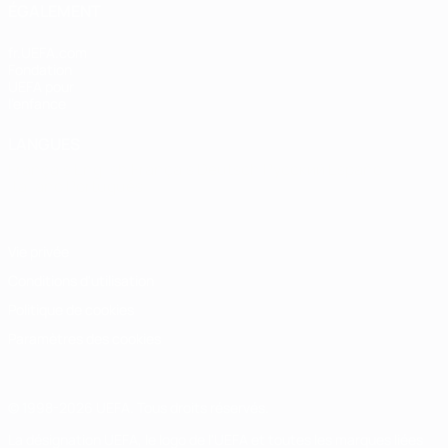
ÉGALEMENT
fr.UEFA.com
Fondation
UEFA pour
l'enfance
LANGUES
Français
English
Français
Deutsch
Русский
Español
Italiano
Português
Vie privée
Conditions d'utilisation
Politique de cookies
Paramètres des cookies
© 1998-2026 UEFA. Tous droits réservés.
La désignation UEFA, le logo de l'UEFA et toutes les marques liées