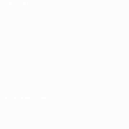
ÉGALEMENT
fr.UEFA.com
Fondation
UEFA pour
l'enfance
LANGUES
Français
English
Français
Deutsch
Русский
Español
Italiano
Português
Vie privée
Conditions d'utilisation
Politique de cookies
Paramètres des cookies
© 1998-2026 UEFA. Tous droits réservés.
La désignation UEFA, le logo de l'UEFA et toutes les marques liées