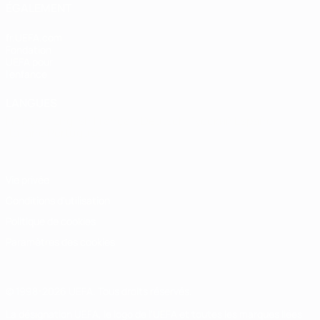
ÉGALEMENT
fr.UEFA.com
Fondation
UEFA pour
l'enfance
LANGUES
Français
English
Français
Deutsch
Русский
Español
Italiano
Português
Vie privée
Conditions d'utilisation
Politique de cookies
Paramètres des cookies
© 1998-2026 UEFA. Tous droits réservés.
La désignation UEFA, le logo de l'UEFA et toutes les marques liées