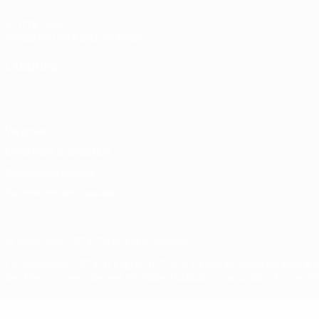
fr.UEFA.com
Fondation UEFA pour l'enfance
LANGUES
Français
English
Français
Deutsch
Русский
Español
Italiano
Vie privée
Conditions d'utilisation
Politique de cookies
Paramètres des cookies
© 1998-2026 UEFA. Tous droits réservés.
La désignation UEFA, le logo de l'UEFA et toutes les marques liées a
des fins commerciales est interdite. L'utilisation de la plate-forme U