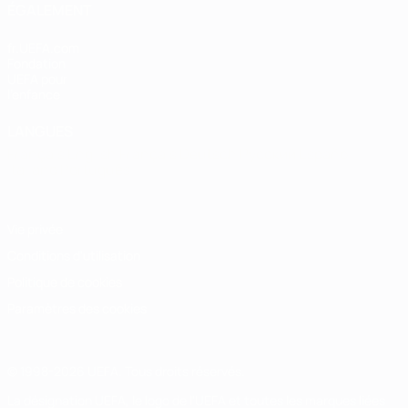
ÉGALEMENT
fr.UEFA.com
Fondation
UEFA pour
l'enfance
LANGUES
Français
English
Français
Deutsch
Русский
Español
Italiano
Português
Vie privée
Conditions d'utilisation
Politique de cookies
Paramètres des cookies
© 1998-2026 UEFA. Tous droits réservés.
La désignation UEFA, le logo de l'UEFA et toutes les marques liées