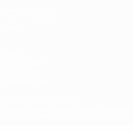
fr.UEFA.com
Fondation UEFA pour l'enfance
LANGUES
Français
English
Français
Deutsch
Русский
Español
Italiano
Vie privée
Conditions d'utilisation
Politique de cookies
Paramètres des cookies
© 1998-2026 UEFA. Tous droits réservés.
La désignation UEFA, le logo de l'UEFA et toutes les marques liées a
des fins commerciales est interdite. L'utilisation de la plate-forme U