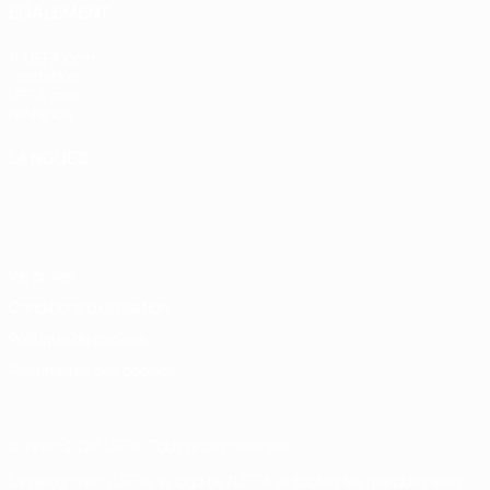
ÉGALEMENT
fr.UEFA.com
Fondation
UEFA pour
l'enfance
LANGUES
Français
English
Français
Deutsch
Русский
Español
Italiano
Português
Vie privée
Conditions d'utilisation
Politique de cookies
Paramètres des cookies
© 1998-2026 UEFA. Tous droits réservés.
La désignation UEFA, le logo de l'UEFA et toutes les marques liées