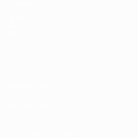
ÉGALEMENT
fr.UEFA.com
Fondation
UEFA pour
l'enfance
LANGUES
Français
English
Français
Deutsch
Русский
Español
Italiano
Português
Vie privée
Conditions d'utilisation
Politique de cookies
Paramètres des cookies
© 1998-2026 UEFA. Tous droits réservés.
La désignation UEFA, le logo de l'UEFA et toutes les marques liées