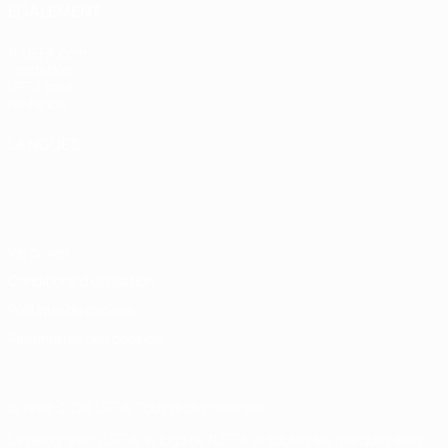
ÉGALEMENT
fr.UEFA.com
Fondation
UEFA pour
l'enfance
LANGUES
Français
English
Français
Deutsch
Русский
Español
Italiano
Português
Vie privée
Conditions d'utilisation
Politique de cookies
Paramètres des cookies
© 1998-2026 UEFA. Tous droits réservés.
La désignation UEFA, le logo de l'UEFA et toutes les marques liées