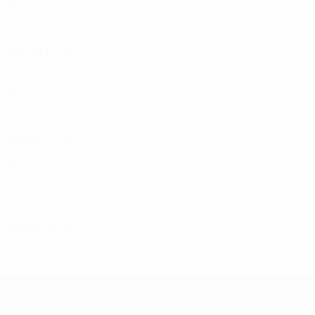
2025/26
J
V
N
D
Phase de ligue
6
0
2
4
2024/25
J
V
N
D
Tour 2
4
3
0
1
2023/24
J
V
N
D
Quarts de finale
12
6
3
3
2022/23
J
V
N
D
Phase de groupes
10
5
0
5
2021/22
J
V
N
D
Phase de groupes
10
4
2
4
2020/21
J
V
N
D
Seizièmes de finale
4
2
0
2
UEFA Women's Champions League