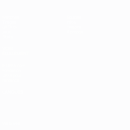
Matches
Équipes
Tirages
Infos
UEFA.tv
Histoire
Jeux
À propos
Stats
VOIR
ÉGALEMENT
fr.UEFA.com
Fondation
UEFA pour
l'enfance
LANGUES
Français
English
Français
Deutsch
Русский
Español
Italiano
Português
Vie privée