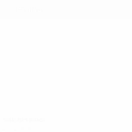
SL Benfica
Meilleurs
buteurs
10
7
7
12
8
Alidou
Ana
9
Jéssica
Lacasse
Nycole
Vitória
Kika
Silva
Raysla
Nazareth
Plus grand
nombre de
matches
35
41
37
37
Lucia
39
40
Carole
Nycole
Andreia
Alves
Ucheibe
Catarina
Costa
Raysla
Faria
Amado
Matches joués
Années 2020