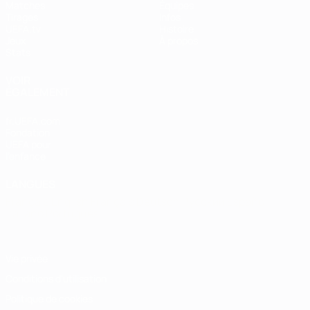
Matches
Équipes
Tirages
Infos
UEFA.tv
Histoire
Jeux
À propos
Stats
VOIR
ÉGALEMENT
fr.UEFA.com
Fondation
UEFA pour
l'enfance
LANGUES
Français
English
Français
Deutsch
Русский
Español
Italiano
Português
Vie privée
Conditions d'utilisation
Politique de cookies