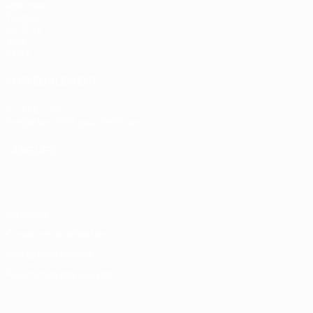
Matches
Tirages
UEFA.tv
Jeux
Stats
VOIR ÉGALEMENT
fr.UEFA.com
Fondation UEFA pour l'enfance
LANGUES
Français
English
Français
Deutsch
Русский
Español
Italiano
Vie privée
Conditions d'utilisation
Politique de cookies
Paramètres des cookies