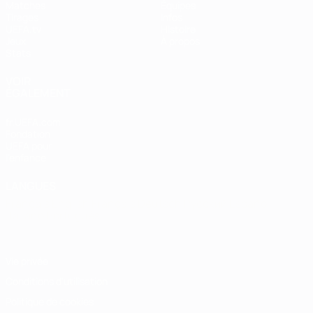
Matches
Équipes
Tirages
Infos
UEFA.tv
Histoire
Jeux
À propos
Stats
VOIR
ÉGALEMENT
fr.UEFA.com
Fondation
UEFA pour
l'enfance
LANGUES
Français
English
Français
Deutsch
Русский
Español
Italiano
Português
Vie privée
Conditions d'utilisation
Politique de cookies