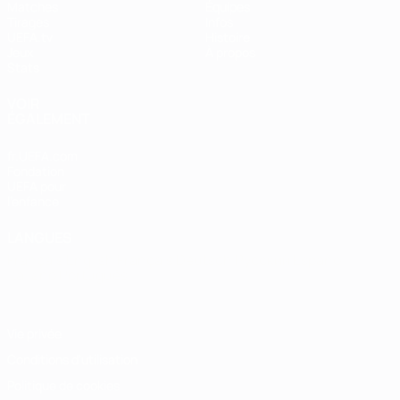
Matches
Équipes
Tirages
Infos
UEFA.tv
Histoire
Jeux
À propos
Stats
VOIR
ÉGALEMENT
fr.UEFA.com
Fondation
UEFA pour
l'enfance
LANGUES
Français
English
Français
Deutsch
Русский
Español
Italiano
Português
Vie privée
Conditions d'utilisation
Politique de cookies