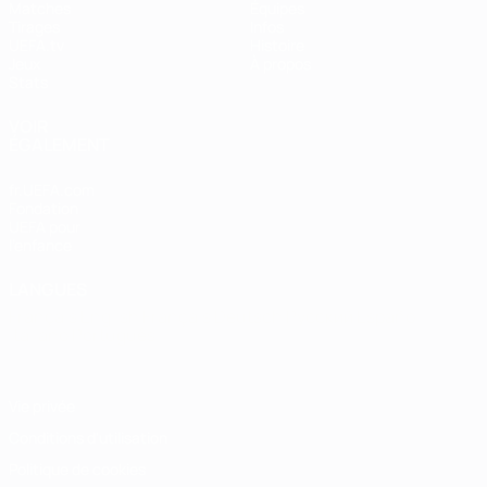
Matches
Équipes
Tirages
Infos
UEFA.tv
Histoire
Jeux
À propos
Stats
VOIR
ÉGALEMENT
fr.UEFA.com
Fondation
UEFA pour
l'enfance
LANGUES
Français
English
Français
Deutsch
Русский
Español
Italiano
Português
Vie privée
Conditions d'utilisation
Politique de cookies