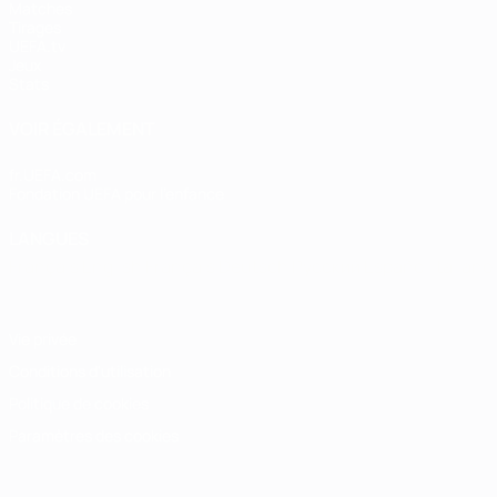
Matches
Tirages
UEFA.tv
Jeux
Stats
VOIR ÉGALEMENT
fr.UEFA.com
Fondation UEFA pour l'enfance
LANGUES
Français
English
Français
Deutsch
Русский
Español
Italiano
Vie privée
Conditions d'utilisation
Politique de cookies
Paramètres des cookies