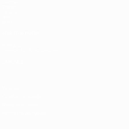
Matches
Tirages
UEFA.tv
Jeux
Stats
VOIR ÉGALEMENT
fr.UEFA.com
Fondation UEFA pour l'enfance
LANGUES
Français
English
Français
Deutsch
Русский
Español
Italiano
Vie privée
Conditions d'utilisation
Politique de cookies
Paramètres des cookies