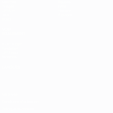
Matches
Équipes
Tirages
Infos
UEFA.tv
Histoire
Jeux
À propos
Stats
VOIR
ÉGALEMENT
fr.UEFA.com
Fondation
UEFA pour
l'enfance
LANGUES
Français
English
Français
Deutsch
Русский
Español
Italiano
Português
Vie privée
Conditions d'utilisation
Politique de cookies