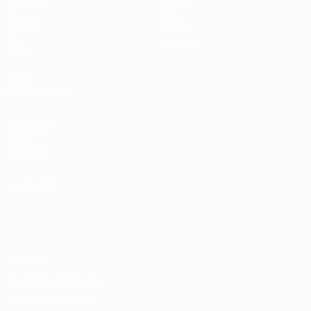
Matches
Équipes
Tirages
Infos
UEFA.tv
Histoire
Jeux
À propos
Stats
VOIR
ÉGALEMENT
fr.UEFA.com
Fondation
UEFA pour
l'enfance
LANGUES
Français
English
Français
Deutsch
Русский
Español
Italiano
Português
Vie privée
Conditions d'utilisation
Politique de cookies