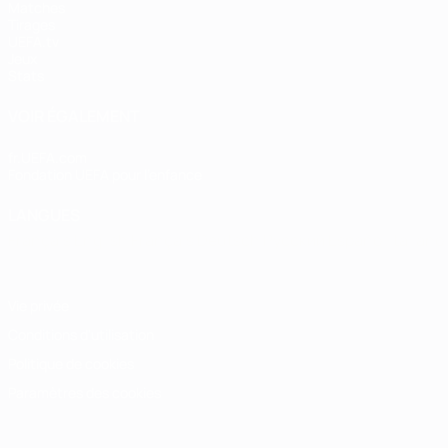
Matches
Tirages
UEFA.tv
Jeux
Stats
VOIR ÉGALEMENT
fr.UEFA.com
Fondation UEFA pour l'enfance
LANGUES
Français
English
Français
Deutsch
Русский
Español
Italiano
Vie privée
Conditions d'utilisation
Politique de cookies
Paramètres des cookies