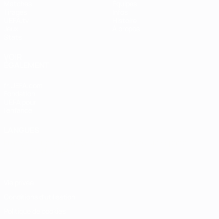
Matches
Équipes
Tirages
Infos
UEFA.tv
Histoire
Jeux
À propos
Stats
VOIR
ÉGALEMENT
fr.UEFA.com
Fondation
UEFA pour
l'enfance
LANGUES
Français
English
Français
Deutsch
Русский
Español
Italiano
Português
Vie privée
Conditions d'utilisation
Politique de cookies