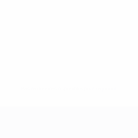
Pas de données disponibles pour ce joueur
UEFA Women's Champions League