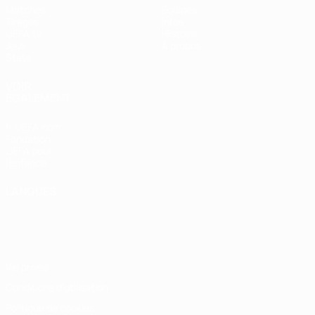
Matches
Équipes
Tirages
Infos
UEFA.tv
Histoire
Jeux
À propos
Stats
VOIR
ÉGALEMENT
fr.UEFA.com
Fondation
UEFA pour
l'enfance
LANGUES
Français
English
Français
Deutsch
Русский
Español
Italiano
Português
Vie privée
Conditions d'utilisation
Politique de cookies