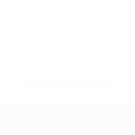
Pas de données disponibles pour ce joueur
UEFA Women's Champions League