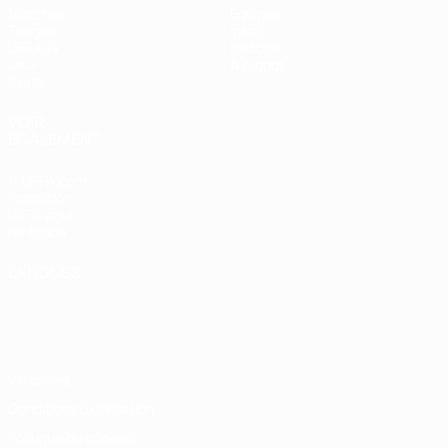
Matches
Équipes
Tirages
Infos
UEFA.tv
Histoire
Jeux
À propos
Stats
VOIR
ÉGALEMENT
fr.UEFA.com
Fondation
UEFA pour
l'enfance
LANGUES
Français
English
Français
Deutsch
Русский
Español
Italiano
Português
Vie privée
Conditions d'utilisation
Politique de cookies