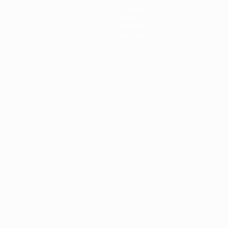
Équipes
Infos
Histoire
À propos
Português