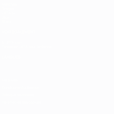
Matches
Tirages
UEFA.tv
Jeux
Stats
VOIR ÉGALEMENT
fr.UEFA.com
Fondation UEFA pour l'enfance
LANGUES
Français
English
Français
Deutsch
Русский
Español
Italiano
Vie privée
Conditions d'utilisation
Politique de cookies
Paramètres des cookies