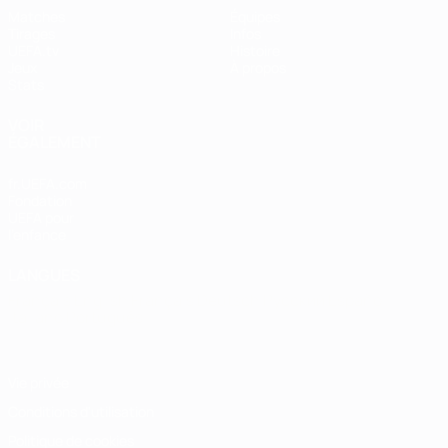
Matches
Équipes
Tirages
Infos
UEFA.tv
Histoire
Jeux
À propos
Stats
VOIR
ÉGALEMENT
fr.UEFA.com
Fondation
UEFA pour
l'enfance
LANGUES
Français
English
Français
Deutsch
Русский
Español
Italiano
Português
Vie privée
Conditions d'utilisation
Politique de cookies