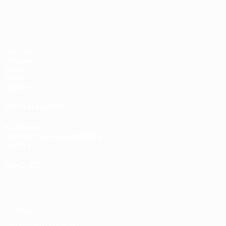
Matches
Groupes
Vidéo
Stats
Équipes
VOIR ÉGALEMENT
fr.UEFA.com
Fondation UEFA pour l'enfance
Boutique
LANGUES
Français
English
Français
Deutsch
Русский
Español
Italiano
Vie privée
Conditions d'utilisation