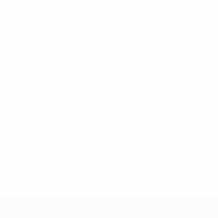
Tous les matches
Voir toutes les stats
2-148df3adfcb7-1e200e38ed6f-1000--fifa-uefa-suspendem-
</a>