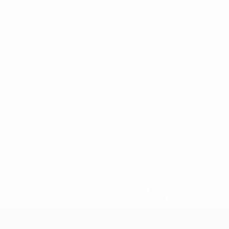
 Tour de qualification
0
Cartons rouges
.uefa.com/insideuefa/mediaservices/mediareleases/news/027
ipas-e-seleccoes-russas-de-todas-as-prov/' >En savoir plus
ns de 21 ans