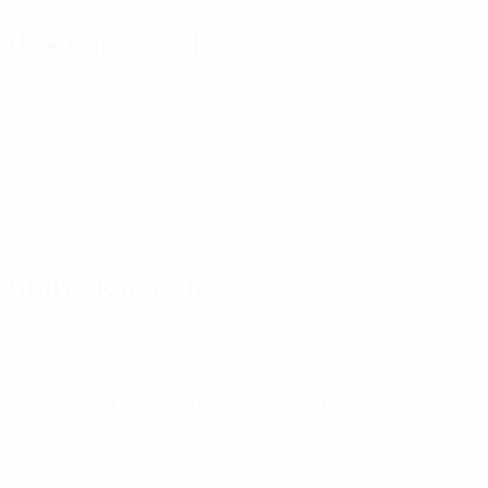
Prochain match
Championnat d'Europe des moins de 21 ans
jeu. 1 oct. 2026
·
Statistiques clés
0
Cartons jaunes
* Suspendue jusqu'à nouvel ordre. <a href='https://fr
equ
Championnat d'Europe des moi