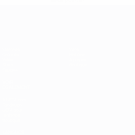
savoir plus</a>
Championnat d'Europe des moi
Matches
Infos
Groupes
Histoire
Vidéo
À propos
Stats
Boutique
Équipes
VOIR
ÉGALEMENT
fr.UEFA.com
Fondation
UEFA pour
l'enfance
Boutique
LANGUES