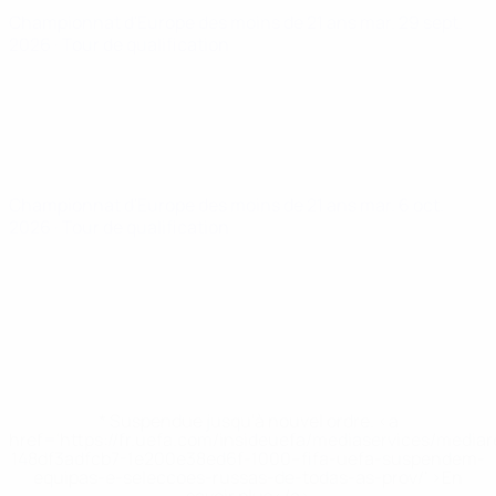
Championnat d'Europe des moins de 21 ans
mar. 29 sept.
2026
· Tour de qualification
Championnat d'Europe des moins de 21 ans
mar. 6 oct.
2026
· Tour de qualification
* Suspendue jusqu'à nouvel ordre. <a
href='https://fr.uefa.com/insideuefa/mediaservices/media
148df3adfcb7-1e200e38ed6f-1000--fifa-uefa-suspendem-
equipas-e-seleccoes-russas-de-todas-as-prov/' >En