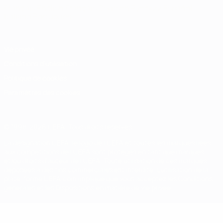
Français
English
Français
Deutsch
Русский
Español
Italiano
Português
Vie privée
Conditions d'utilisation
Politique de cookies
Paramètres des cookies
© 1998-2026 UEFA. Tous droits réservés.
La désignation UEFA, le logo de l'UEFA et toutes les marques liées
aux compétitions de l'UEFA sont protégés en tant que marques
et/ou droits d'auteur de l'UEFA. Toute utilisation de ces marques
déposées à des fins commerciales est interdite. L'utilisation de la
plate-forme UEFA.com implique que vous acceptez les Conditions
générales et les Dispositions en matière de vie privée.