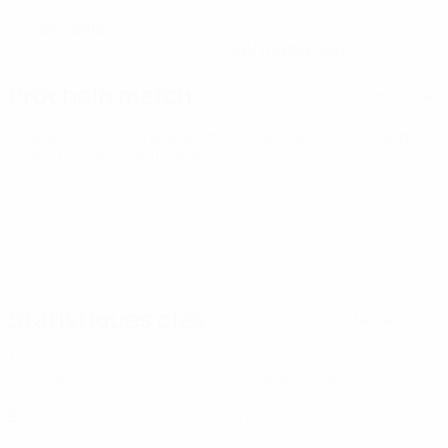
Slovénie
PAYS
DATE DE NAISSANCE
20/1/2004 (22)
Prochain match
Tous les matches
Championnat d'Europe des moins de 21 ans
mar. 29 sept.
2026
· Tour de qualification
Statistiques clés
Voir toutes les stats
1
17
Matches joués
Minutes jouées
0
1
Buts
Tirs
0
1