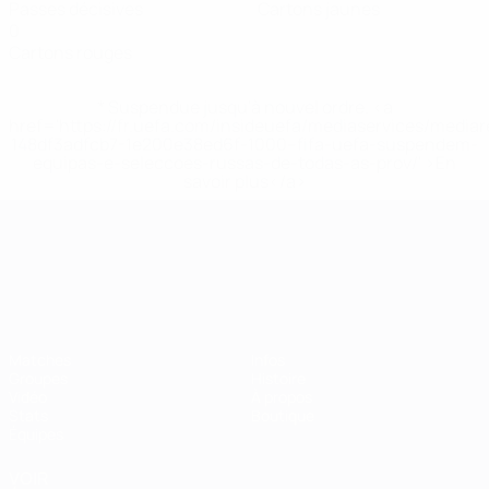
Passes décisives
Cartons jaunes
0
Cartons rouges
* Suspendue jusqu'à nouvel ordre. <a
href='https://fr.uefa.com/insideuefa/mediaservices/media
148df3adfcb7-1e200e38ed6f-1000--fifa-uefa-suspendem-
equipas-e-seleccoes-russas-de-todas-as-prov/' >En
savoir plus</a>
Championnat d'Europe des moi
Matches
Infos
Groupes
Histoire
Vidéo
À propos
Stats
Boutique
Équipes
VOIR