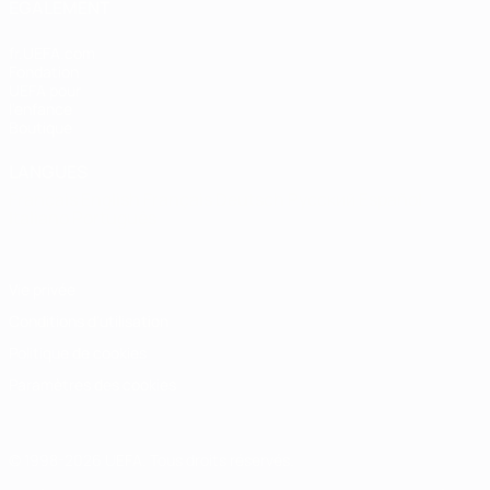
ÉGALEMENT
fr.UEFA.com
Fondation
UEFA pour
l'enfance
Boutique
LANGUES
Français
English
Français
Deutsch
Русский
Español
Italiano
Português
Vie privée
Conditions d'utilisation
Politique de cookies
Paramètres des cookies
© 1998-2026 UEFA. Tous droits réservés.