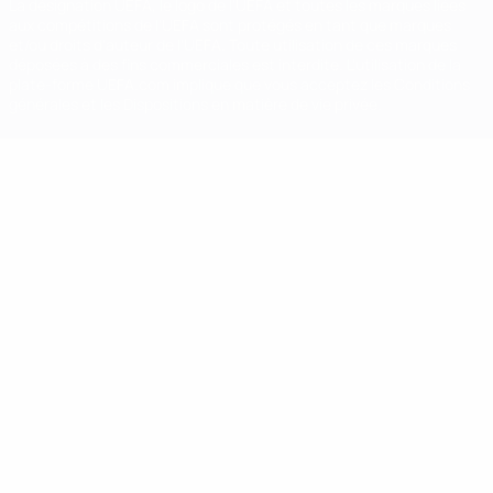
La désignation UEFA, le logo de l'UEFA et toutes les marques liées
aux compétitions de l'UEFA sont protégés en tant que marques
et/ou droits d'auteur de l'UEFA. Toute utilisation de ces marques
déposées à des fins commerciales est interdite. L'utilisation de la
plate-forme UEFA.com implique que vous acceptez les Conditions
générales et les Dispositions en matière de vie privée.