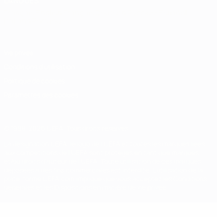
LANGUES
Français
English
Français
Deutsch
Русский
Español
Italiano
Português
Vie privée
Conditions d'utilisation
Politique de cookies
Paramètres des cookies
© 1998-2026 UEFA. Tous droits réservés.
La désignation UEFA, le logo de l'UEFA et toutes les marques liées
aux compétitions de l'UEFA sont protégés en tant que marques
et/ou droits d'auteur de l'UEFA. Toute utilisation de ces marques
déposées à des fins commerciales est interdite. L'utilisation de la
plate-forme UEFA.com implique que vous acceptez les Conditions
générales et les Dispositions en matière de vie privée.