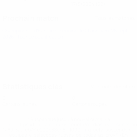
17/5/2004 (22)
Prochain match
Tous les matches
Championnat d'Europe des moins de 21 ans
sam. 26 sept.
2026
· Tour de qualification
Statistiques clés
Voir toutes les stats
0
0
Cartons jaunes
Cartons rouges
* Suspendue jusqu'à nouvel ordre. <a
href='https://fr.uefa.com/insideuefa/mediaservices/media
148df3adfcb7-1e200e38ed6f-1000--fifa-uefa-suspendem-
equipas-e-seleccoes-russas-de-todas-as-prov/' >En