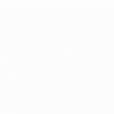
savoir plus</a>
Championnat d'Europe des moi
Matches
Infos
Groupes
Histoire
Vidéo
À propos
Stats
Boutique
Équipes
VOIR
ÉGALEMENT
fr.UEFA.com
Fondation
UEFA pour
l'enfance
Boutique