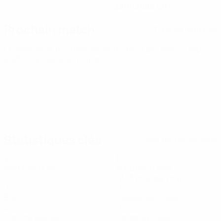
23/9/2004 (21)
Prochain match
Tous les matches
Championnat d'Europe des moins de 21 ans
mer. 30 sept.
2026
· Tour de qualification
Statistiques clés
Voir toutes les stats
4
165
Matches joués
Minutes jouées
41,25 moy. par match
0
0
Buts
Passes décisives
2
0
Cartons jaunes
Cartons rouges