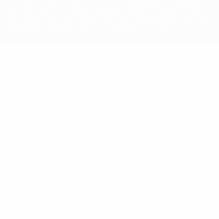
et/ou droits d'auteur de l'UEFA. Toute utilisation de ces marques
déposées à des fins commerciales est interdite. L'utilisation de la
plate-forme UEFA.com implique que vous acceptez les Conditions
générales et les Dispositions en matière de vie privée.