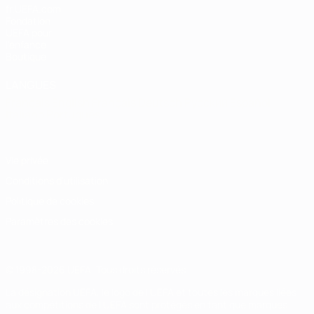
fr.UEFA.com
Fondation
UEFA pour
l'enfance
Boutique
LANGUES
Français
English
Français
Deutsch
Русский
Español
Italiano
Português
Vie privée
Conditions d'utilisation
Politique de cookies
Paramètres des cookies
© 1998-2026 UEFA. Tous droits réservés.
La désignation UEFA, le logo de l'UEFA et toutes les marques liées
aux compétitions de l'UEFA sont protégés en tant que marques