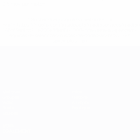
0,5 moy. par match
* Suspendue jusqu'à nouvel ordre. <a
href='https://fr.uefa.com/insideuefa/mediaservices/media
148df3adfcb7-1e200e38ed6f-1000--fifa-uefa-suspendem-
equipas-e-seleccoes-russas-de-todas-as-prov/' >En
savoir plus</a>
Championnat d'Europe des moi
Matches
Infos
Groupes
Histoire
Vidéo
À propos
Stats
Boutique
Équipes
VOIR
ÉGALEMENT