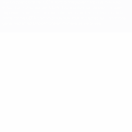
aux compétitions de l'UEFA sont protégés en tant que marques
et/ou droits d'auteur de l'UEFA. Toute utilisation de ces marques
déposées à des fins commerciales est interdite. L'utilisation de la
plate-forme UEFA.com implique que vous acceptez les Conditions
générales et les Dispositions en matière de vie privée.