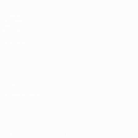
fr.UEFA.com
Fondation
UEFA pour
l'enfance
Boutique
LANGUES
Français
English
Français
Deutsch
Русский
Español
Italiano
Português
Vie privée
Conditions d'utilisation
Politique de cookies
Paramètres des cookies
© 1998-2026 UEFA. Tous droits réservés.
La désignation UEFA, le logo de l'UEFA et toutes les marques liées