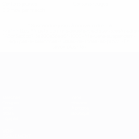
Cartons jaunes
Cartons rouges
0,2 moy. par match
* Suspendue jusqu'à nouvel ordre. <a
href='https://fr.uefa.com/insideuefa/mediaservices/media
148df3adfcb7-1e200e38ed6f-1000--fifa-uefa-suspendem-
equipas-e-seleccoes-russas-de-todas-as-prov/' >En
savoir plus</a>
Championnat d'Europe des moi
Matches
Infos
Groupes
Histoire
Vidéo
À propos
Stats
Boutique
Équipes
VOIR
ÉGALEMENT