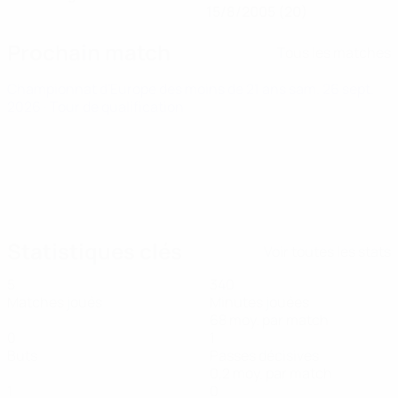
15/8/2005 (20)
Prochain match
Tous les matches
Championnat d'Europe des moins de 21 ans
sam. 26 sept.
2026
· Tour de qualification
Statistiques clés
Voir toutes les stats
5
340
Matches joués
Minutes jouées
68 moy. par match
0
1
Buts
Passes décisives
0,2 moy. par match
1
0