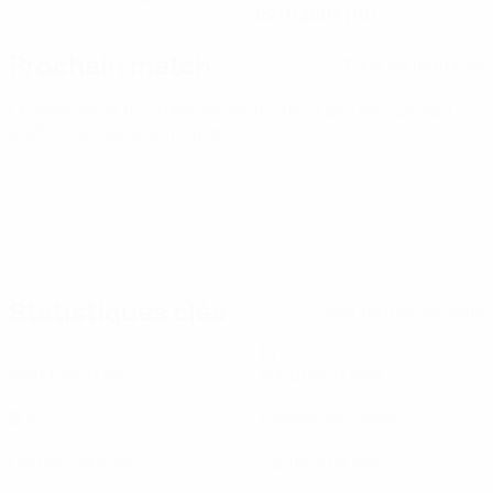
02/1/2007 (19)
Prochain match
Tous les matches
Championnat d'Europe des moins de 21 ans
ven. 25 sept.
2026
· Tour de qualification
Statistiques clés
Voir toutes les stats
1
14
Matches joués
Minutes jouées
0
0
Buts
Passes décisives
0
0
Cartons jaunes
Cartons rouges