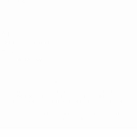
LANGUES
Français
English
Français
Deutsch
Русский
Español
Italiano
Português
Vie privée
Conditions d'utilisation
Politique de cookies
Paramètres des cookies
© 1998-2026 UEFA. Tous droits réservés.
La désignation UEFA, le logo de l'UEFA et toutes les marques liées
aux compétitions de l'UEFA sont protégés en tant que marques
et/ou droits d'auteur de l'UEFA. Toute utilisation de ces marques
déposées à des fins commerciales est interdite. L'utilisation de la
plate-forme UEFA.com implique que vous acceptez les Conditions
générales et les Dispositions en matière de vie privée.