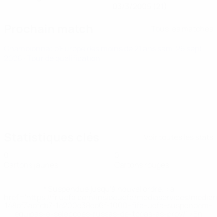
03/3/2005 (21)
Prochain match
Tous les matches
Championnat d'Europe des moins de 21 ans
sam. 26 sept.
2026
· Tour de qualification
Statistiques clés
Voir toutes les stats
0
0
Cartons jaunes
Cartons rouges
* Suspendue jusqu'à nouvel ordre. <a
href='https://fr.uefa.com/insideuefa/mediaservices/media
148df3adfcb7-1e200e38ed6f-1000--fifa-uefa-suspendem-
equipas-e-seleccoes-russas-de-todas-as-prov/' >En