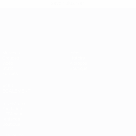
savoir plus</a>
Championnat d'Europe des moi
Matches
Infos
Groupes
Histoire
Vidéo
À propos
Stats
Boutique
Équipes
VOIR
ÉGALEMENT
fr.UEFA.com
Fondation
UEFA pour
l'enfance
Boutique