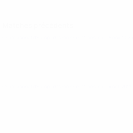
Matches précédents
Championnat d'Europe des moins de 21 ans
mar. 18 nov. 202
Championnat d'Europe des moins de 21 ans
mar. 14 oct. 202