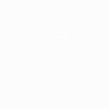
Infos
Histoire
À propos
Boutique
Português