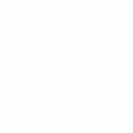
5
· Tour de qualification
5
· Tour de qualification