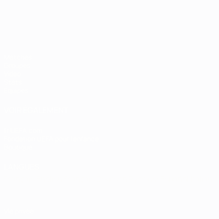
Matches
Groupes
Vidéo
Stats
Équipes
VOIR ÉGALEMENT
fr.UEFA.com
Fondation UEFA pour l'enfance
Boutique
LANGUES
Français
English
Français
Deutsch
Русский
Español
Italiano
Vie privée