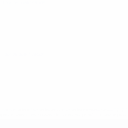
5
· Tour de qualification
· Tour de qualification
.uefa.com/insideuefa/mediaservices/mediareleases/news/027
ipas-e-seleccoes-russas-de-todas-as-prov/' >En savoir plus
ns de 21 ans