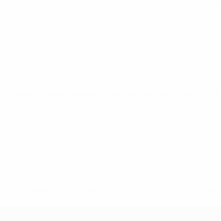
Championnat d'Europe des moins de 21 ans
ven. 10 oct. 202
Championnat d'Europe des moins de 21 ans
lun. 8 sept. 2025
* Suspendue jusqu'à nouvel ordre. <a href='https://fr
equ
Championnat d'Europe des moi