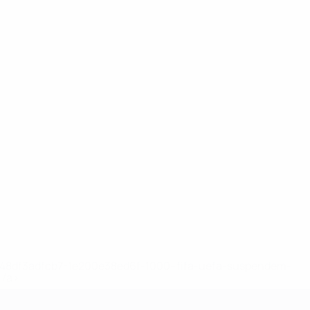
2-148df3adfcb7-1e200e38ed6f-1000--fifa-uefa-suspendem-
</a>