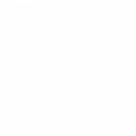
26
· Tour de qualification
· Tour de qualification
· Tour de qualification