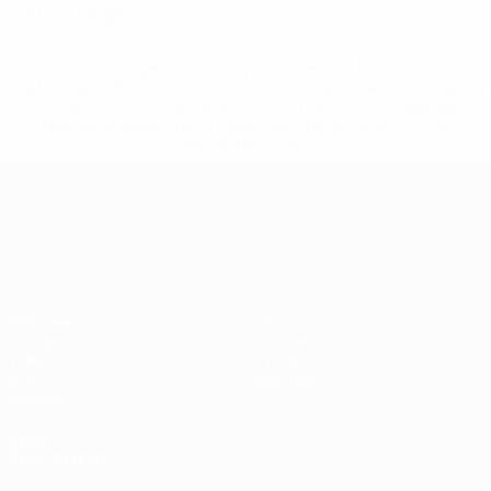
Cartons rouges
* Suspendue jusqu'à nouvel ordre. <a
href='https://fr.uefa.com/insideuefa/mediaservices/media
148df3adfcb7-1e200e38ed6f-1000--fifa-uefa-suspendem-
equipas-e-seleccoes-russas-de-todas-as-prov/' >En
savoir plus</a>
Championnat d'Europe des moi
Matches
Infos
Groupes
Histoire
Vidéo
À propos
Stats
Boutique
Équipes
VOIR
ÉGALEMENT