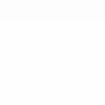
et/ou droits d'auteur de l'UEFA. Toute utilisation de ces marques
déposées à des fins commerciales est interdite. L'utilisation de la
plate-forme UEFA.com implique que vous acceptez les Conditions
générales et les Dispositions en matière de vie privée.