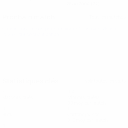
28/4/2004 (22)
Prochain match
Tous les matches
Championnat d'Europe des moins de 21 ans
ven. 25 sept.
2026
· Tour de qualification
Statistiques clés
Voir toutes les stats
7
630
Matches joués
Minutes jouées
90 moy. par match
0
1
Buts
Cartons jaunes
0,15 moy. par match
0