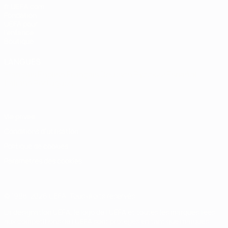
fr.UEFA.com
Fondation
UEFA pour
l'enfance
Boutique
LANGUES
Français
English
Français
Deutsch
Русский
Español
Italiano
Português
Vie privée
Conditions d'utilisation
Politique de cookies
Paramètres des cookies
© 1998-2026 UEFA. Tous droits réservés.
La désignation UEFA, le logo de l'UEFA et toutes les marques liées
aux compétitions de l'UEFA sont protégés en tant que marques