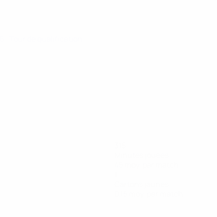
26
· Tour de qualification
315
Minutes jouées
45 moy. par match
1
Cartons jaunes
0,15 moy. par match