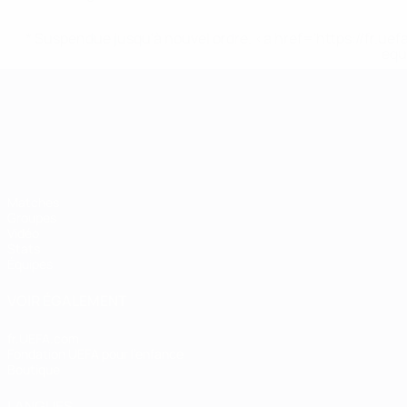
* Suspendue jusqu'à nouvel ordre. <a href='https://fr
equ
Championnat d'Europe des moi
Matches
Groupes
Vidéo
Stats
Équipes
VOIR ÉGALEMENT
fr.UEFA.com
Fondation UEFA pour l'enfance
Boutique
LANGUES