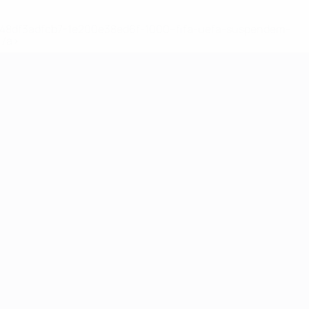
2-148df3adfcb7-1e200e38ed6f-1000--fifa-uefa-suspendem-
</a>