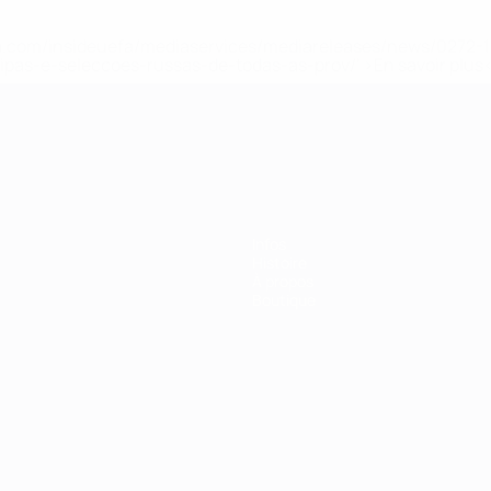
.uefa.com/insideuefa/mediaservices/mediareleases/news/027
ipas-e-seleccoes-russas-de-todas-as-prov/' >En savoir plus
ns de 21 ans
Infos
Histoire
À propos
Boutique