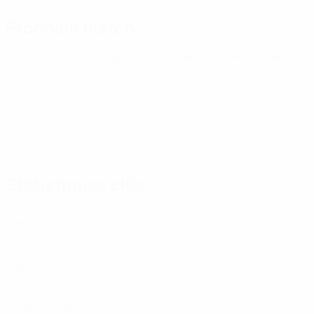
Prochain match
Championnat d'Europe des moins de 21 ans
ven. 25 sept. 20
Statistiques clés
4
Matches joués
0
Buts
0
Cartons rouges