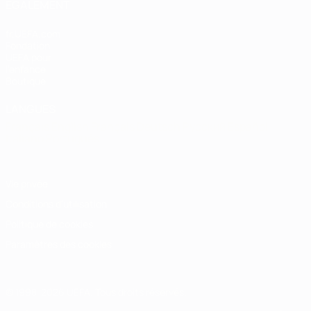
ÉGALEMENT
fr.UEFA.com
Fondation
UEFA pour
l'enfance
Boutique
LANGUES
Français
English
Français
Deutsch
Русский
Español
Italiano
Português
Vie privée
Conditions d'utilisation
Politique de cookies
Paramètres des cookies
© 1998-2026 UEFA. Tous droits réservés.