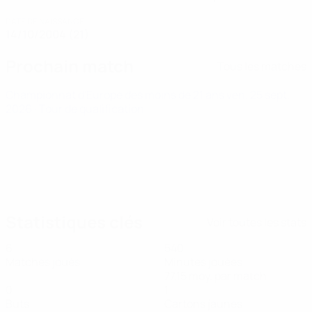
DATE DE NAISSANCE
14/10/2004 (21)
Prochain match
Tous les matches
Championnat d'Europe des moins de 21 ans
ven. 25 sept.
2026
· Tour de qualification
Statistiques clés
Voir toutes les stats
6
540
Matches joués
Minutes jouées
77,15 moy. par match
0
1
Buts
Cartons jaunes