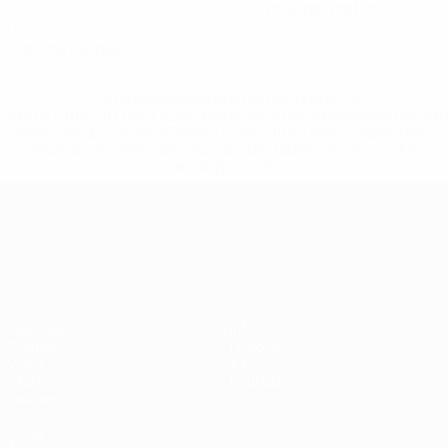
0,15 moy. par match
0
Cartons rouges
* Suspendue jusqu'à nouvel ordre. <a
href='https://fr.uefa.com/insideuefa/mediaservices/media
148df3adfcb7-1e200e38ed6f-1000--fifa-uefa-suspendem-
equipas-e-seleccoes-russas-de-todas-as-prov/' >En
savoir plus</a>
Championnat d'Europe des moi
Matches
Infos
Groupes
Histoire
Vidéo
À propos
Stats
Boutique
Équipes
VOIR