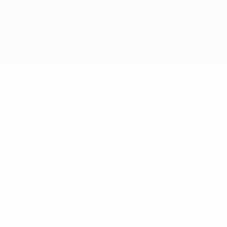
La désignation UEFA, le logo de l'UEFA et toutes les marques liées
aux compétitions de l'UEFA sont protégés en tant que marques
et/ou droits d'auteur de l'UEFA. Toute utilisation de ces marques
déposées à des fins commerciales est interdite. L'utilisation de la
plate-forme UEFA.com implique que vous acceptez les Conditions
générales et les Dispositions en matière de vie privée.